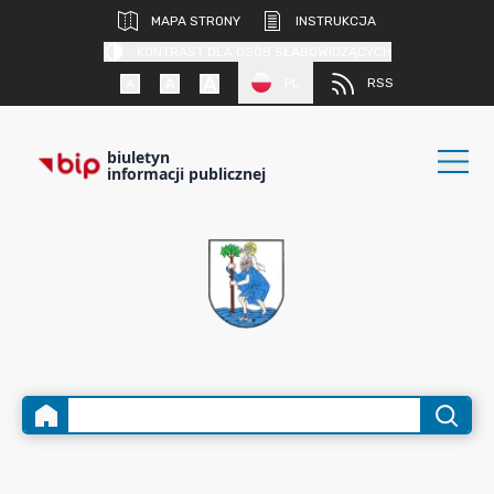
MAPA STRONY
INSTRUKCJA
KONTRAST DLA OSÓB SŁABOWIDZĄCYCH
PL
RSS
biuletyn
informacji publicznej