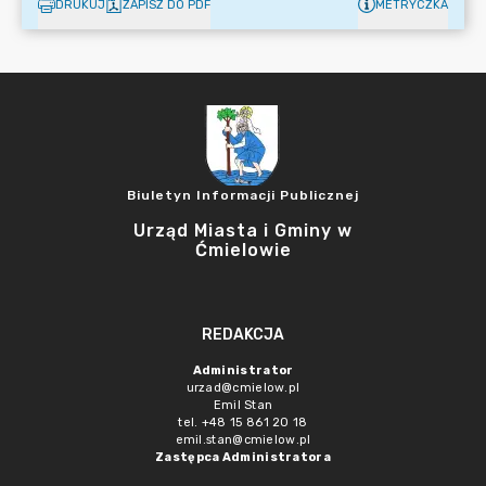
DRUKUJ
ZAPISZ DO PDF
METRYCZKA
Biuletyn Informacji Publicznej
Urząd Miasta i Gminy w
Ćmielowie
REDAKCJA
Administrator
urzad@cmielow.pl
Emil Stan
tel. +48 15 861 20 18
emil.stan@cmielow.pl
Zastępca Administratora