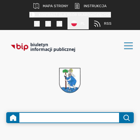
MAPA STRONY
INSTRUKCJA
KONTRAST DLA OSÓB SŁABOWIDZĄCYCH
PL
RSS
biuletyn
informacji publicznej