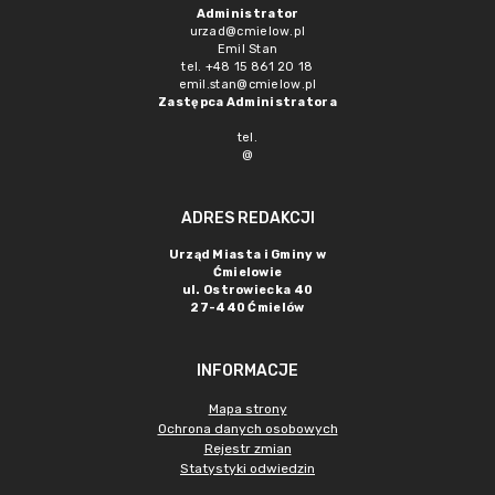
Administrator
urzad@cmielow.pl
Emil Stan
tel. +48 15 861 20 18
emil.stan@cmielow.pl
Zastępca Administratora
tel.
@
ADRES REDAKCJI
Urząd Miasta i Gminy w
Ćmielowie
ul. Ostrowiecka 40
27-440 Ćmielów
INFORMACJE
Mapa strony
Ochrona danych osobowych
Rejestr zmian
Statystyki odwiedzin