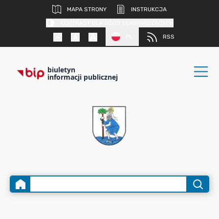
MAPA STRONY
INSTRUKCJA
KONTRAST DLA OSÓB SŁABOWIDZĄCYCH
PL
RSS
biuletyn
informacji publicznej