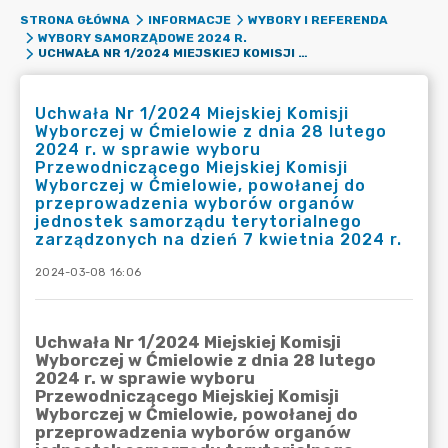
STRONA GŁÓWNA
INFORMACJE
WYBORY I REFERENDA
WYBORY SAMORZĄDOWE 2024 R.
UCHWAŁA NR 1/2024 MIEJSKIEJ KOMISJI WYBORCZEJ W ĆMIELOWIE Z DNIA 28 LUTEGO 2024 R. W SPRAWIE WYBORU PRZEWODNICZĄCEGO MIEJSKIEJ KOMISJI WYBORCZEJ W ĆMIELOWIE, POWOŁANEJ DO PRZEPROWADZENIA WYBORÓW ORGANÓW JEDNOSTEK SAMORZĄDU TERYTORIALNEGO ZARZĄDZONYCH NA DZIEŃ 7 KWIETNIA 2024 R.
Uchwała Nr 1/2024 Miejskiej Komisji
Wyborczej w Ćmielowie z dnia 28 lutego
2024 r. w sprawie wyboru
Przewodniczącego Miejskiej Komisji
Wyborczej w Ćmielowie, powołanej do
przeprowadzenia wyborów organów
jednostek samorządu terytorialnego
zarządzonych na dzień 7 kwietnia 2024 r.
2024-03-08 16:06