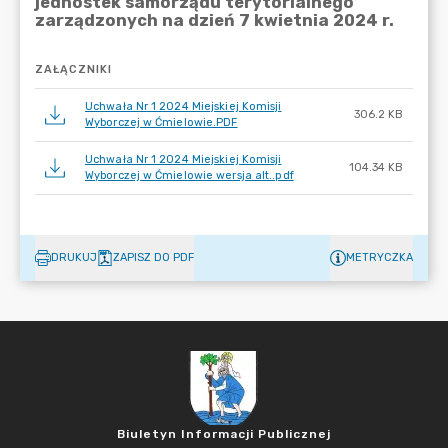
ZAŁĄCZNIKI
Uchwała Nr 1 2024 Miejskiej Komisji
306.2 KB
Wyborczej w Ćmielowie.PDF
Uchwała Nr 1 2024 Miejskiej Komisji
104.34 KB
Wyborczej w Ćmielowie wersja alt..pdf
DRUKUJ
ZAPISZ DO PDF
METRYCZKA
Biuletyn Informacji Publicznej