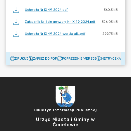
Uchwała Nr IX 49 2024.pdf
560.5 KB
Załącznik Nr 1 do uchwały Nr IX 49 2024.pdf
326.05 KB
Uchwała Nr IX 49 2024 wersja alt..pdf
299.73 KB
DRUKUJ
ZAPISZ DO PDF
POPRZEDNIE WERSJE
METRYCZKA
Biuletyn Informacji Publicznej
Urząd Miasta i Gminy w
Ćmielowie