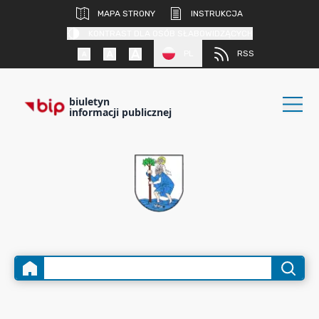
MAPA STRONY
INSTRUKCJA
KONTRAST DLA OSÓB SŁABOWIDZĄCYCH
PL
RSS
biuletyn
informacji publicznej