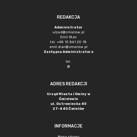
REDAKCJA
Administrator
urzad@cmielow.pl
Emil Stan
tel. +48 15 861 20 18
emil.stan@cmielow.pl
Zastępca Administratora
tel.
@
ADRES REDAKCJI
Urząd Miasta i Gminy w
Ćmielowie
ul. Ostrowiecka 40
27-440 Ćmielów
INFORMACJE
Mapa strony