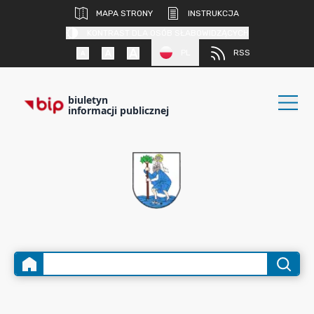
MAPA STRONY
INSTRUKCJA
KONTRAST DLA OSÓB SŁABOWIDZĄCYCH
PL
RSS
biuletyn
informacji publicznej