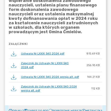
ZAŁĄCZNIKI
Uchwała Nr LXXXI 540 2024.pdf
815.69 KB
Załącznik do Uchwały Nr LXXXI 540
256.95 KB
2024.pdf
Uchwała Nr LXXXI 540 2024 wersja alt..pdf
144.21 KB
Załącznik do Uchwały Nr LXXXI 540 2024
112 KB
wersja alt..pdf
DRUKUJ
ZAPISZ DO PDF
POPRZEDNIE WERSJE
METRYCZKA