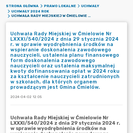
STRONA GŁÓWNA
PRAWO LOKALNE
UCHWAŁY
UCHWAŁY 2024 ROK
UCHWAŁA RADY MIEJSKIEJ W ĆMIELOWIE NR LXXXI/540/2024 Z DNIA 29 STYCZNIA 2024 R. W SPRAWIE WYODRĘBNIENIA ŚRODKÓW NA WSPIERANIE DOSKONALENIA ZAWODOWEGO NAUCZYCIELI, USTALENIA PLANU FINANSOWEGO FORM DOSKONALENIA ZAWODOWEGO NAUCZYCIELI ORAZ USTALENIA MAKSYMALNEJ KWOTY DOFINANSOWANIA OPŁAT W 2024 ROKU ZA KSZTAŁCENIE NAUCZYCIELI ZATRUDNIONYCH W SZKOŁACH, DLA KTÓRYCH ORGANEM PROWADZĄCYM JEST GMINA ĆMIELÓW.
Uchwała Rady Miejskiej w Ćmielowie Nr
LXXXI/540/2024 z dnia 29 stycznia 2024
r. w sprawie wyodrębnienia środków na
wspieranie doskonalenia zawodowego
nauczycieli, ustalenia planu finansowego
form doskonalenia zawodowego
nauczycieli oraz ustalenia maksymalnej
kwoty dofinansowania opłat w 2024 roku
za kształcenie nauczycieli zatrudnionych
w szkołach, dla których organem
prowadzącym jest Gmina Ćmielów.
2024-04-02 12:05