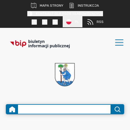
MAPA STRONY
INSTRUKCJA
KONTRAST DLA OSÓB SŁABOWIDZĄCYCH
PL
RSS
biuletyn
informacji publicznej