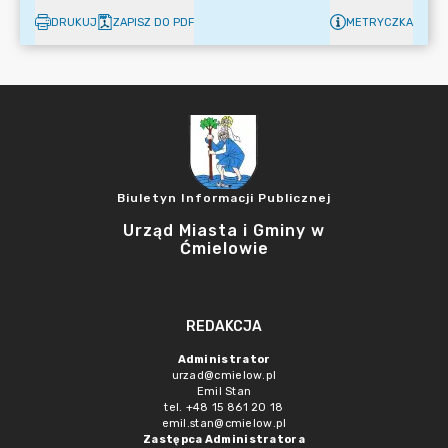
DRUKUJ
ZAPISZ DO PDF
METRYCZKA
Biuletyn Informacji Publicznej
Urząd Miasta i Gminy w
Ćmielowie
REDAKCJA
Administrator
urzad@cmielow.pl
Emil Stan
tel. +48 15 861 20 18
emil.stan@cmielow.pl
Zastępca Administratora