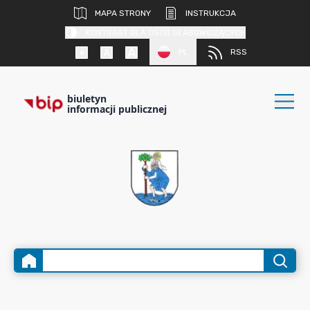
MAPA STRONY
INSTRUKCJA
KONTRAST DLA OSÓB SŁABOWIDZĄCYCH
PL
RSS
biuletyn
informacji publicznej