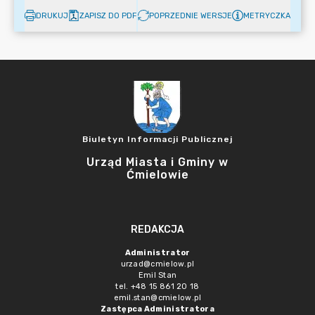
DRUKUJ
ZAPISZ DO PDF
POPRZEDNIE WERSJE
METRYCZKA
Biuletyn Informacji Publicznej
Urząd Miasta i Gminy w
Ćmielowie
REDAKCJA
Administrator
urzad@cmielow.pl
Emil Stan
tel. +48 15 861 20 18
emil.stan@cmielow.pl
Zastępca Administratora