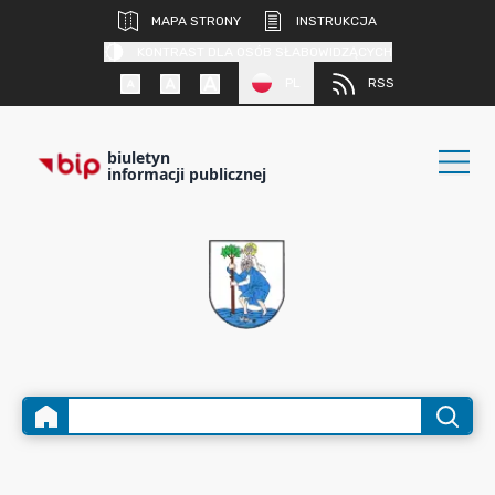
MAPA STRONY
INSTRUKCJA
KONTRAST DLA OSÓB SŁABOWIDZĄCYCH
PL
RSS
biuletyn
informacji publicznej