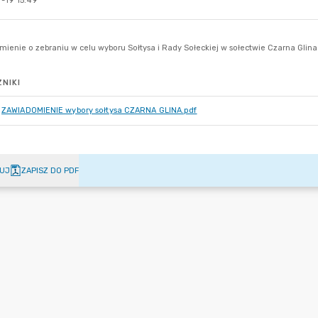
-19 15:49
NIKI
ZAWIADOMIENIE wybory sołtysa CZARNA GLINA.pdf
UJ
ZAPISZ DO PDF