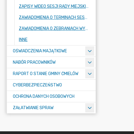
ZAPISY WIDEO SESJI RADY MIEJSKIEJ
ZAWIADOMIENIA O TERMINACH SESJI RADY MIEJSKIEJ ORAZ KOMISJI STAŁYCH RADY
ZAWIADOMIENIA O ZEBRANIACH WYBORCZYCH W SOŁECTWACH I MIEŚCIE ĆMIELÓW
INNE
OŚWIADCZENIA MAJĄTKOWE
NABÓR PRACOWNIKÓW
RAPORT O STANIE GMINY ĆMIELÓW
CYBERBEZPIECZEŃSTWO
OCHRONA DANYCH OSOBOWYCH
ZAŁATWIANIE SPRAW