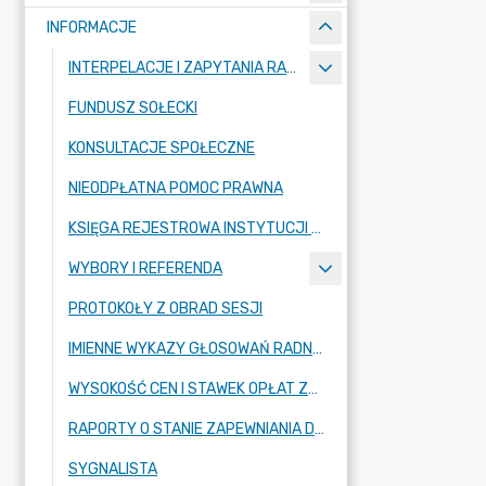
INFORMACJE
INTERPELACJE I ZAPYTANIA RADNYCH
FUNDUSZ SOŁECKI
KONSULTACJE SPOŁECZNE
NIEODPŁATNA POMOC PRAWNA
KSIĘGA REJESTROWA INSTYTUCJI KULTURY
WYBORY I REFERENDA
PROTOKOŁY Z OBRAD SESJI
IMIENNE WYKAZY GŁOSOWAŃ RADNYCH
WYSOKOŚĆ CEN I STAWEK OPŁAT ZBIOROWEGO ZAOPATRZENIA W WODĘ
RAPORTY O STANIE ZAPEWNIANIA DOSTĘPNOŚCI PODMIOTU PUBLICZNEGO
SYGNALISTA