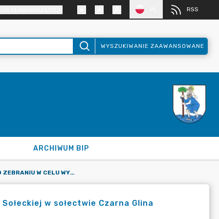
PL
RSS
SÓB SŁABOWIDZĄCYCH
WYSZUKIWANIE ZAAWANSOWANE
ARCHIWUM BIP
ZAWIADOMIENIE O ZEBRANIU W CELU WYBORU SOŁTYSA I RADY SOŁECKIEJ W SOŁECTWIE CZARNA GLINA
 Sołeckiej w sołectwie Czarna Glina