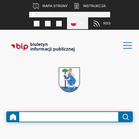
MAPA STRONY
INSTRUKCJA
KONTRAST DLA OSÓB SŁABOWIDZĄCYCH
PL
RSS
biuletyn
informacji publicznej