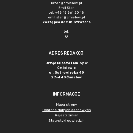
urzad@cmielow.pl
Emil Stan
tel. +48 15 861 20 18
emil.stan@cmielow.pl
Zastępca Administratora
tel.
@
ADRES REDAKCJI
Urząd Miasta i Gminy w
Ćmielowie
ul. Ostrowiecka 40
27-440 Ćmielów
INFORMACJE
Mapa strony
Ochrona danych osobowych
Rejestr zmian
Statystyki odwiedzin