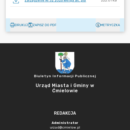
Zarządzenie Nr 32 2025 wersja alt..pdf
222.01 KB
DRUKUJ
ZAPISZ DO PDF
METRYCZKA
Biuletyn Informacji Publicznej
Urząd Miasta i Gminy w
Ćmielowie
REDAKCJA
Administrator
urzad@cmielow.pl