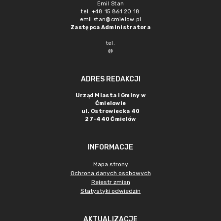
Emil Stan
tel. +48 15 861 20 18
emil.stan@cmielow.pl
Zastępca Administratora
tel.
@
ADRES REDAKCJI
Urząd Miasta i Gminy w
Ćmielowie
ul. Ostrowiecka 40
27-440 Ćmielów
INFORMACJE
Mapa strony
Ochrona danych osobowych
Rejestr zmian
Statystyki odwiedzin
AKTUALIZACJE