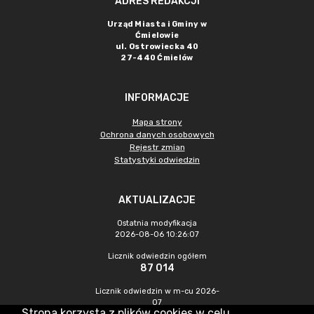
ADRES REDAKCJI
Urząd Miasta i Gminy w
Ćmielowie
ul. Ostrowiecka 40
27-440 Ćmielów
INFORMACJE
Mapa strony
Ochrona danych osobowych
Rejestr zmian
Statystyki odwiedzin
AKTUALIZACJE
Ostatnia modyfikacja
2026-08-06 10:26:07
Licznik odwiedzin ogółem
87 014
Licznik odwiedzin w m-cu 2026-
07
Strona korzysta z plików cookies w celu