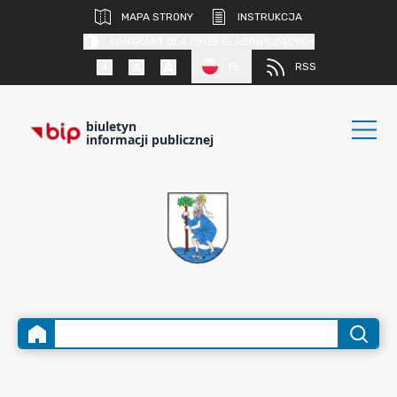
MAPA STRONY
INSTRUKCJA
KONTRAST DLA OSÓB SŁABOWIDZĄCYCH
PL
RSS
biuletyn
informacji publicznej