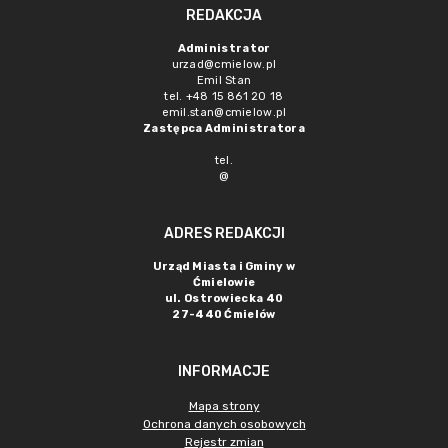
REDAKCJA
Administrator
urzad@cmielow.pl
Emil Stan
tel. +48 15 861 20 18
emil.stan@cmielow.pl
Zastępca Administratora
tel.
@
ADRES REDAKCJI
Urząd Miasta i Gminy w
Ćmielowie
ul. Ostrowiecka 40
27-440 Ćmielów
INFORMACJE
Mapa strony
Ochrona danych osobowych
Rejestr zmian