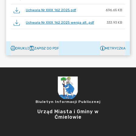
Uchwała Nr XXIX 162 2025.pdf
696.65 KB
Uchwała Nr XXIX 162 2025 wersja alt..pdf
333.93 KB
DRUKUJ
ZAPISZ DO PDF
METRYCZKA
Biuletyn Informacji Publicznej
Urząd Miasta i Gminy w
Ćmielowie