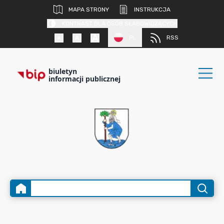
MAPA STRONY
INSTRUKCJA
KONTRAST DLA OSÓB SŁABOWIDZĄCYCH
PL
RSS
biuletyn
informacji publicznej