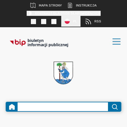
MAPA STRONY
INSTRUKCJA
KONTRAST DLA OSÓB SŁABOWIDZĄCYCH
PL
RSS
biuletyn
informacji publicznej