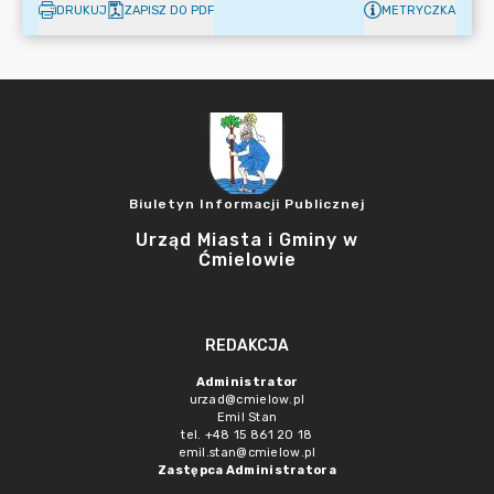
DRUKUJ
ZAPISZ DO PDF
METRYCZKA
Biuletyn Informacji Publicznej
Urząd Miasta i Gminy w
Ćmielowie
REDAKCJA
Administrator
urzad@cmielow.pl
Emil Stan
tel. +48 15 861 20 18
emil.stan@cmielow.pl
Zastępca Administratora