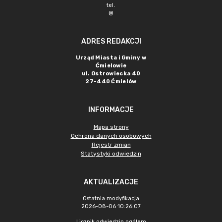
tel.
@
ADRES REDAKCJI
Urząd Miasta i Gminy w
Ćmielowie
ul. Ostrowiecka 40
27-440 Ćmielów
INFORMACJE
Mapa strony
Ochrona danych osobowych
Rejestr zmian
Statystyki odwiedzin
AKTUALIZACJE
Ostatnia modyfikacja
2026-08-06 10:26:07
Licznik odwiedzin ogółem