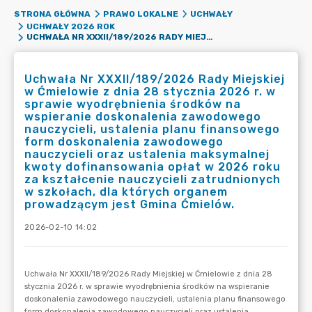
STRONA GŁÓWNA
PRAWO LOKALNE
UCHWAŁY
UCHWAŁY 2026 ROK
UCHWAŁA NR XXXII/189/2026 RADY MIEJSKIEJ W ĆMIELOWIE Z DNIA 28 STYCZNIA 2026 R. W SPRAWIE WYODRĘBNIENIA ŚRODKÓW NA WSPIERANIE DOSKONALENIA ZAWODOWEGO NAUCZYCIELI, USTALENIA PLANU FINANSOWEGO FORM DOSKONALENIA ZAWODOWEGO NAUCZYCIELI ORAZ USTALENIA MAKSYMALNEJ KWOTY DOFINANSOWANIA OPŁAT W 2026 ROKU ZA KSZTAŁCENIE NAUCZYCIELI ZATRUDNIONYCH W SZKOŁACH, DLA KTÓRYCH ORGANEM PROWADZĄCYM JEST GMINA ĆMIELÓW.
Uchwała Nr XXXII/189/2026 Rady Miejskiej
w Ćmielowie z dnia 28 stycznia 2026 r. w
sprawie wyodrębnienia środków na
wspieranie doskonalenia zawodowego
nauczycieli, ustalenia planu finansowego
form doskonalenia zawodowego
nauczycieli oraz ustalenia maksymalnej
kwoty dofinansowania opłat w 2026 roku
za kształcenie nauczycieli zatrudnionych
w szkołach, dla których organem
prowadzącym jest Gmina Ćmielów.
2026-02-10 14:02