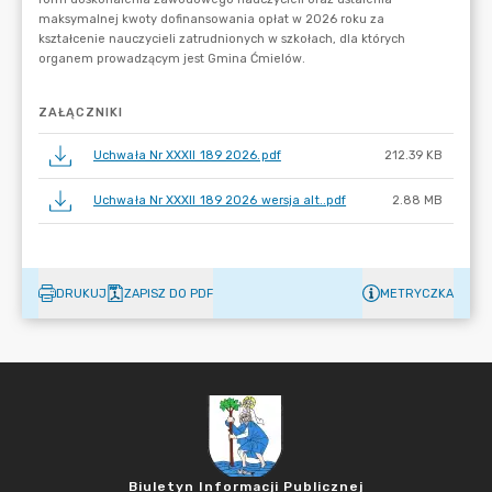
ZAŁĄCZNIKI
Uchwała Nr XXXII 189 2026.pdf
212.39 KB
Uchwała Nr XXXII 189 2026 wersja alt..pdf
2.88 MB
DRUKUJ
ZAPISZ DO PDF
METRYCZKA
Biuletyn Informacji Publicznej