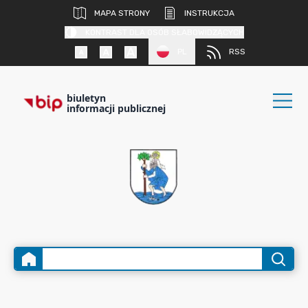
MAPA STRONY
INSTRUKCJA
KONTRAST DLA OSÓB SŁABOWIDZĄCYCH
PL
RSS
biuletyn
informacji publicznej