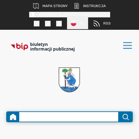
MAPA STRONY
INSTRUKCJA
KONTRAST DLA OSÓB SŁABOWIDZĄCYCH
PL
RSS
biuletyn
informacji publicznej