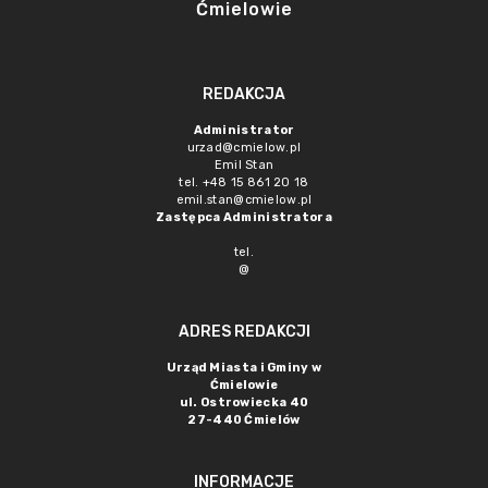
Ćmielowie
REDAKCJA
Administrator
urzad@cmielow.pl
Emil Stan
tel. +48 15 861 20 18
emil.stan@cmielow.pl
Zastępca Administratora
tel.
@
ADRES REDAKCJI
Urząd Miasta i Gminy w
Ćmielowie
ul. Ostrowiecka 40
27-440 Ćmielów
INFORMACJE