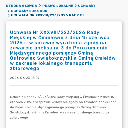
STRONA GŁÓWNA
PRAWO LOKALNE
UCHWAŁY
UCHWAŁY 2026 ROK
UCHWAŁA NR XXXVIII/223/2026 RADY MIEJSKIEJ W ĆMIELOWIE Z DNIA 15 CZERWCA 2026 R. W SPRAWIE WYRAŻENIA ZGODY NA ZAWARCIE ANEKSU NR 3 DO POROZUMIENIA MIĘDZYGMINNEGO POMIĘDZY GMINĄ OSTROWIEC ŚWIĘTOKRZYSKI A GMINĄ ĆMIELÓW W ZAKRESIE LOKALNEGO TRANSPORTU ZBIOROWEGO
Uchwała Nr XXXVIII/223/2026 Rady
Miejskiej w Ćmielowie z dnia 15 czerwca
2026 r. w sprawie wyrażenia zgody na
zawarcie aneksu nr 3 do Porozumienia
Międzygminnego pomiędzy Gminą
Ostrowiec Świętokrzyski a Gminą Ćmielów
w zakresie lokalnego transportu
zbiorowego
2026-06-23 12:07