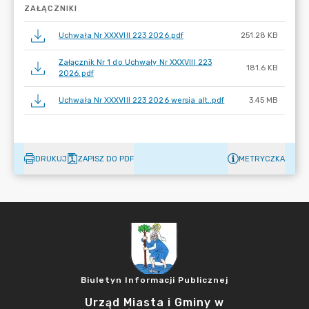
ZAŁĄCZNIKI
Uchwała Nr XXXVIII 223 2026.pdf
251.28 KB
Załącznik Nr 1 do Uchwały Nr XXXVIII 223
181.6 KB
2026.pdf
Uchwała Nr XXXVIII 223 2026 wersja alt..pdf
3.45 MB
DRUKUJ
ZAPISZ DO PDF
METRYCZKA
Biuletyn Informacji Publicznej
Urząd Miasta i Gminy w