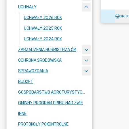
UCHWAŁY
DRUK
UCHWAŁY 2026 ROK
UCHWAŁY 2025 ROK
UCHWAŁY 2024 ROK
ZARZĄDZENIA BURMISTRZA ĆMIELOWA
OCHRONA ŚRODOWISKA
SPRAWOZDANIA
BUDŻET
GOSPODARSTWO AGROTURYSTYCZNE
GMINNY PROGRAM OPIEKI NAD ZWIERZĘTAMI BEZDOMNYMI ORAZ ZAPOBIEGANIA BEZDOMNOŚCI ZWIERZĄT
INNE
PROTOKOŁY POKONTROLNE