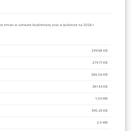
299.58 KB
279.77 KB
545.06 KB
341.43 KB
1.03 MB
390.25 KB
2.4 MB