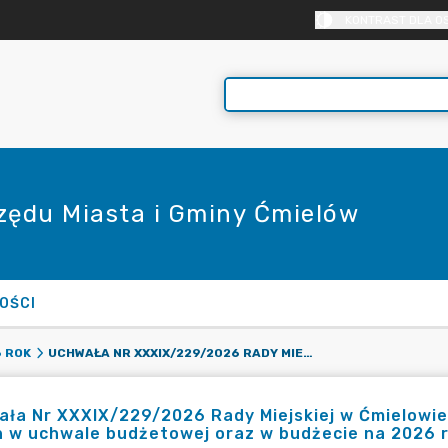
KONTRAST DLA O
rzędu Miasta i Gminy Ćmielów
OŚCI
UCHWAŁA NR XXXIX/229/2026 RADY MIEJSKIEJ W ĆMIELOWIE Z DNIA 30 CZERWCA 2026 R. W SPRAWIE ZMIAN W UCHWALE BUDŻETOWEJ ORAZ W BUDŻECIE NA 2026 R.
 ROK
ła Nr XXXIX/229/2026 Rady Miejskiej w Ćmielowie 
 w uchwale budżetowej oraz w budżecie na 2026 r