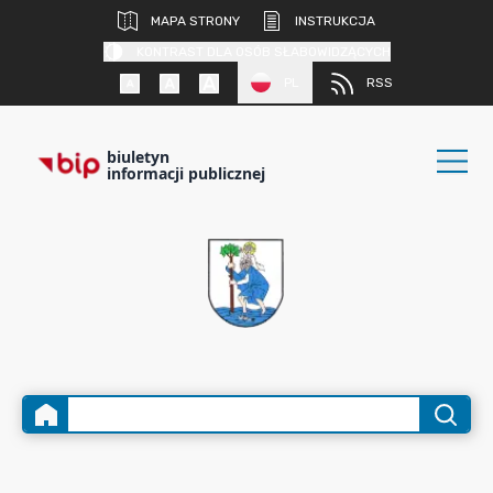
MAPA STRONY
INSTRUKCJA
KONTRAST DLA OSÓB SŁABOWIDZĄCYCH
PL
RSS
biuletyn
informacji publicznej