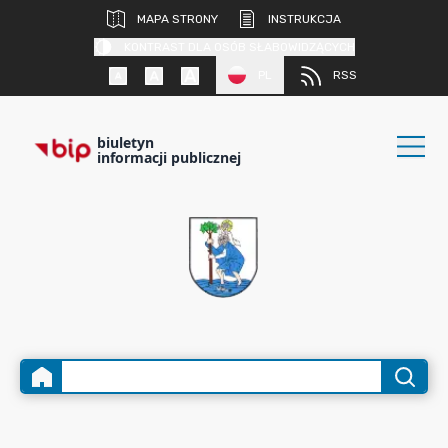
MAPA STRONY
INSTRUKCJA
KONTRAST DLA OSÓB SŁABOWIDZĄCYCH
PL
RSS
biuletyn
informacji publicznej