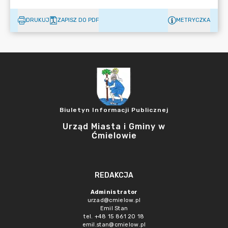
DRUKUJ
ZAPISZ DO PDF
METRYCZKA
Biuletyn Informacji Publicznej
Urząd Miasta i Gminy w
Ćmielowie
REDAKCJA
Administrator
urzad@cmielow.pl
Emil Stan
tel. +48 15 861 20 18
emil.stan@cmielow.pl