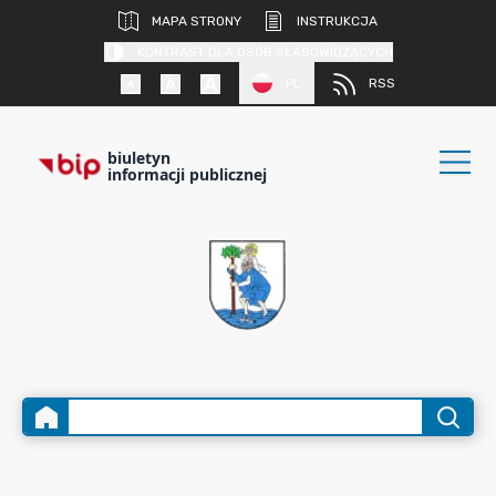
MAPA STRONY
INSTRUKCJA
KONTRAST DLA OSÓB SŁABOWIDZĄCYCH
PL
RSS
biuletyn
informacji publicznej