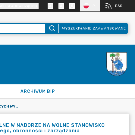
PL
RSS
SÓB SŁABOWIDZĄCYCH
WYSZUKIWANIE ZAAWANSOWANE
ARCHIWUM BIP
LISTA KANDYDATÓW SPEŁNIAJĄCYCH WYMAGANIA FORMALNE W NABORZE NA WOLNE STANOWISKO URZĘDNICZE PODINSPEKTOR DS. BEZPIECZEŃSTWA PUBLICZNEGO, OBRONNOŚCI I ZARZĄDZANIA KRYZYSOWEGO
LNE W NABORZE NA WOLNE STANOWISKO
go, obronności i zarządzania