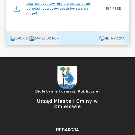
Lista kandydatów referent ds. ewidencji
ludności i dowodów osobistych wersja
184.41 KB
alt..pdf
DRUKUJ
ZAPISZ DO PDF
METRYCZKA
Biuletyn Informacji Publicznej
Urząd Miasta i Gminy w
Ćmielowie
REDAKCJA