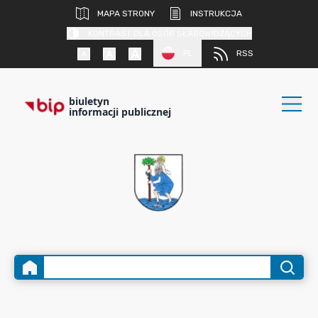
MAPA STRONY
INSTRUKCJA
KONTRAST DLA OSÓB SŁABOWIDZĄCYCH
PL
RSS
biuletyn
informacji publicznej