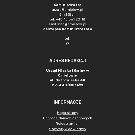
Administrator
urzad@cmielow.pl
Emil Stan
tel. +48 15 861 20 18
emil.stan@cmielow.pl
Zastępca Administratora
tel.
@
ADRES REDAKCJI
Urząd Miasta i Gminy w
Ćmielowie
ul. Ostrowiecka 40
27-440 Ćmielów
INFORMACJE
Mapa strony
Ochrona danych osobowych
Rejestr zmian
Statystyki odwiedzin