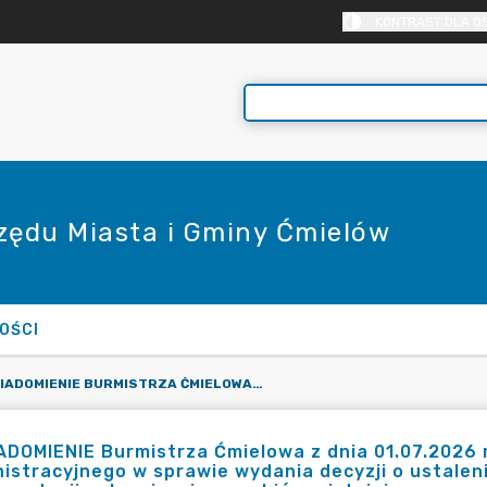
KONTRAST DLA O
rzędu Miasta i Gminy Ćmielów
OŚCI
ZAWIADOMIENIE BURMISTRZA ĆMIELOWA Z DNIA 01.07.2026 R. O WSZCZĘCIU POSTĘPOWANIA ADMINISTRACYJNEGO W SPRAWIE WYDANIA DECYZJI O USTALENIU LOKALIZACJI INWESTYCJI CELU PUBLICZNEGO, DLA INWESTYCJI POLEGAJĄCEJ NA ROZBIÓRCE ISTNIEJĄCEGO PRZEPUSTU DROGOWEGO ORAZ BUDOWA NOWEGO PRZEPUSTU O ZMIENIONYCH PARAMETRACH TECHNICZNYCH WRAZ Z PRZEBUDOWĄ DROGI
DOMIENIE Burmistrza Ćmielowa z dnia 01.07.2026 
istracyjnego w sprawie wydania decyzji o ustaleniu