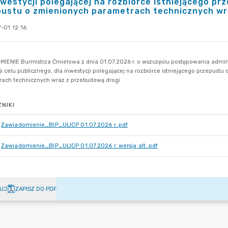
nwestycji polegającej na rozbiórce istniejącego
pustu o zmienionych parametrach technicznych wr
-01 12:16
NIKI
Zawiadomienie_BIP_ULICP 01.07.2026 r..pdf
Zawiadomienie_BIP_ULICP 01.07.2026 r. wersja alt..pdf
UJ
ZAPISZ DO PDF