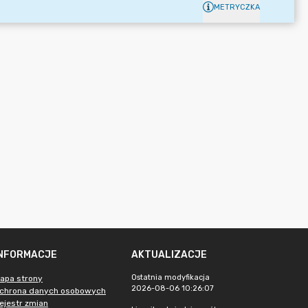
METRYCZKA
INFORMACJE
AKTUALIZACJE
Ostatnia modyfikacja
apa strony
2026-08-06 10:26:07
chrona danych osobowych
ejestr zmian