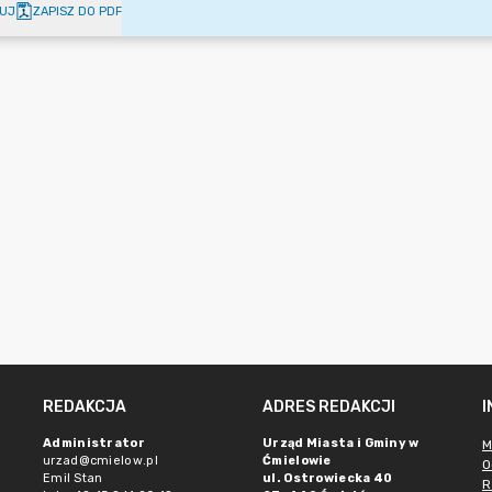
UJ
ZAPISZ DO PDF
REDAKCJA
ADRES REDAKCJI
Administrator
Urząd Miasta i Gminy w
M
urzad@cmielow.pl
Ćmielowie
O
Emil Stan
ul. Ostrowiecka 40
R