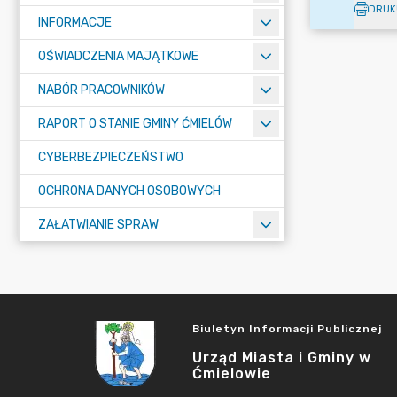
DRUK
INFORMACJE
OŚWIADCZENIA MAJĄTKOWE
NABÓR PRACOWNIKÓW
RAPORT O STANIE GMINY ĆMIELÓW
CYBERBEZPIECZEŃSTWO
OCHRONA DANYCH OSOBOWYCH
ZAŁATWIANIE SPRAW
Biuletyn Informacji Publicznej
Urząd Miasta i Gminy w
Ćmielowie