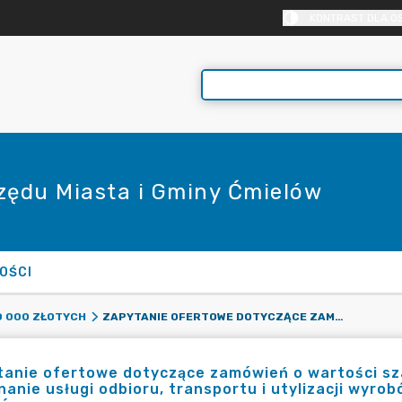
KONTRAST DLA O
rzędu Miasta i Gminy Ćmielów
OŚCI
ZAPYTANIE OFERTOWE DOTYCZĄCE ZAMÓWIEŃ O WARTOŚCI SZACUNKOWEJ NIŻSZEJ NIŻ 130 000 ZŁ NETTO NA: WYKONANIE USŁUGI ODBIORU, TRANSPORTU I UTYLIZACJI WYROBÓW AZBESTOWYCH Z TERENU MIASTA I GMINY ĆMIELÓW
0 000 ZŁOTYCH
anie ofertowe dotyczące zamówień o wartości szac
anie usługi odbioru, transportu i utylizacji wyro