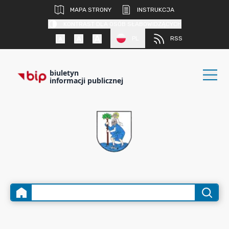
MAPA STRONY
INSTRUKCJA
KONTRAST DLA OSÓB SŁABOWIDZĄCYCH
PL
RSS
biuletyn
informacji publicznej