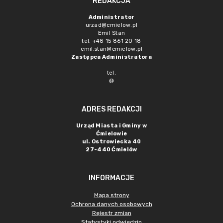
REDAKCJA
Administrator
urzad@cmielow.pl
Emil Stan
tel. +48 15 861 20 18
emil.stan@cmielow.pl
Zastępca Administratora
tel.
@
ADRES REDAKCJI
Urząd Miasta i Gminy w
Ćmielowie
ul. Ostrowiecka 40
27-440 Ćmielów
INFORMACJE
Mapa strony
Ochrona danych osobowych
Rejestr zmian
Statystyki odwiedzin