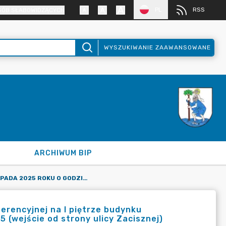
PL
RSS
SÓB SŁABOWIDZĄCYCH
WYSZUKIWANIE ZAAWANSOWANE
ARCHIWUM BIP
DNIA 28 LISTOPADA 2025 ROKU O GODZINIE 12.00 W SALI KONFERENCYJNEJ NA I PIĘTRZE BUDYNKU DZIENNEGO DOMU SENIORA W ĆMIELOWIE, UL. OSTROWIECKA 25 (WEJŚCIE OD STRONY ULICY ZACISZNEJ) ODBĘDZIE SIĘ SESJA RADY MIEJSKIEJ W ĆMIELOWIE.
ferencyjnej na I piętrze budynku
 (wejście od strony ulicy Zacisznej)