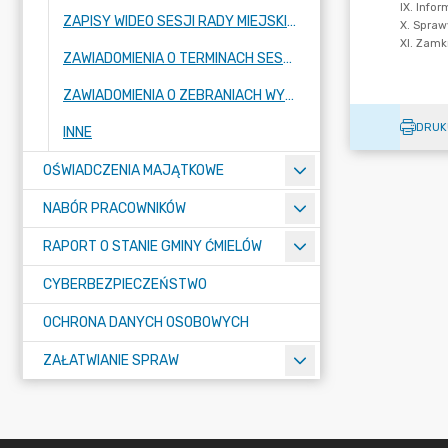
ZAPISY WIDEO SESJI RADY MIEJSKIEJ
ZAWIADOMIENIA O TERMINACH SESJI RADY MIEJSKIEJ ORAZ KOMISJI STAŁYCH RADY
ZAWIADOMIENIA O ZEBRANIACH WYBORCZYCH W SOŁECTWACH I MIEŚCIE ĆMIELÓW
DRUK
INNE
OŚWIADCZENIA MAJĄTKOWE
NABÓR PRACOWNIKÓW
RAPORT O STANIE GMINY ĆMIELÓW
CYBERBEZPIECZEŃSTWO
OCHRONA DANYCH OSOBOWYCH
ZAŁATWIANIE SPRAW