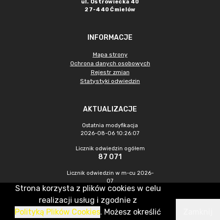
ul. Ostrowiecka 40
27-440 Ćmielów
INFORMACJE
Mapa strony
Ochrona danych osobowych
Rejestr zmian
Statystyki odwiedzin
AKTUALIZACJE
Ostatnia modyfikacja
2026-08-06 10:26:07
Licznik odwiedzin ogółem
87 071
Licznik odwiedzin w m-cu 2026-
07
Strona korzysta z plików cookies w celu
542
realizacji usług i zgodnie z
Polityką Plików Cookies
. Możesz określić
Zamknij
CMS & Hosting: Nefeni Sp. z o.o.