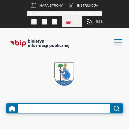
MAPA STRONY
INSTRUKCJA
KONTRAST DLA OSÓB SŁABOWIDZĄCYCH
PL
RSS
biuletyn
informacji publicznej