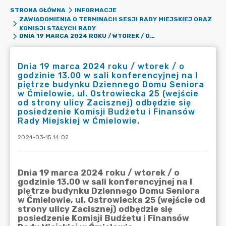
STRONA GŁÓWNA
INFORMACJE
ZAWIADOMIENIA O TERMINACH SESJI RADY MIEJSKIEJ ORAZ
KOMISJI STAŁYCH RADY
DNIA 19 MARCA 2024 ROKU / WTOREK / O GODZINIE 13.00 W SALI KONFERENCYJNEJ NA I PIĘTRZE BUDYNKU DZIENNEGO DOMU SENIORA W ĆMIELOWIE, UL. OSTROWIECKA 25 (WEJŚCIE OD STRONY ULICY ZACISZNEJ) ODBĘDZIE SIĘ POSIEDZENIE KOMISJI BUDŻETU I FINANSÓW RADY MIEJSKIEJ W ĆMIELOWIE.
Dnia 19 marca 2024 roku / wtorek / o
godzinie 13.00 w sali konferencyjnej na I
piętrze budynku Dziennego Domu Seniora
w Ćmielowie, ul. Ostrowiecka 25 (wejście
od strony ulicy Zacisznej) odbędzie się
posiedzenie Komisji Budżetu i Finansów
Rady Miejskiej w Ćmielowie.
2024-03-15 14:02