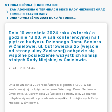
STRONA GŁÓWNA
INFORMACJE
ZAWIADOMIENIA O TERMINACH SESJI RADY MIEJSKIEJ ORAZ
KOMISJI STAŁYCH RADY
DNIA 10 WRZEŚNIA 2024 ROKU /WTOREK/ O GODZINIE 13.00. W SALI KONFERENCYJNEJ NA I PIĘTRZE BUDYNKU DZIENNEGO DOMU SENIORA W ĆMIELOWIE, UL. OSTROWIECKA 25 (WEJŚCIE OD STRONY ULICY ZACISZNEJ) ODBĘDZIE SIĘ WSPÓLNE POSIEDZENIE WSZYSTKICH KOMISJI STAŁYCH RADY MIEJSKIEJ W ĆMIELOWIE.
Dnia 10 września 2024 roku /wtorek/ o
godzinie 13.00. w sali konferencyjnej na I
piętrze budynku Dziennego Domu Seniora
w Ćmielowie, ul. Ostrowiecka 25 (wejście
od strony ulicy Zacisznej) odbędzie się
wspólne posiedzenie wszystkich komisji
stałych Rady Miejskiej w Ćmielowie.
2024-09-05 14:43