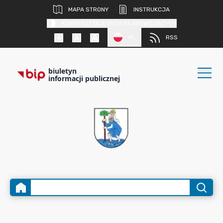
MAPA STRONY
INSTRUKCJA
KONTRAST DLA OSÓB SŁABOWIDZĄCYCH
PL
RSS
biuletyn
informacji publicznej