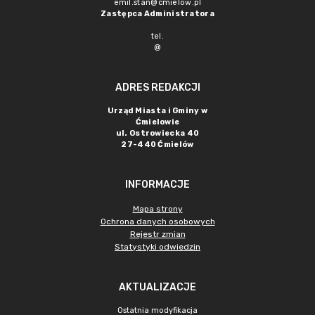
emil.stan@cmielow.pl
Zastępca Administratora
tel.
@
ADRES REDAKCJI
Urząd Miasta i Gminy w
Ćmielowie
ul. Ostrowiecka 40
27-440 Ćmielów
INFORMACJE
Mapa strony
Ochrona danych osobowych
Rejestr zmian
Statystyki odwiedzin
AKTUALIZACJE
Ostatnia modyfikacja