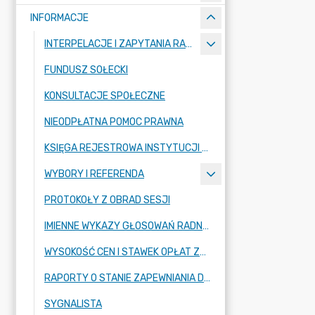
INFORMACJE
INTERPELACJE I ZAPYTANIA RADNYCH
FUNDUSZ SOŁECKI
KONSULTACJE SPOŁECZNE
NIEODPŁATNA POMOC PRAWNA
KSIĘGA REJESTROWA INSTYTUCJI KULTURY
WYBORY I REFERENDA
PROTOKOŁY Z OBRAD SESJI
IMIENNE WYKAZY GŁOSOWAŃ RADNYCH
WYSOKOŚĆ CEN I STAWEK OPŁAT ZBIOROWEGO ZAOPATRZENIA W WODĘ
RAPORTY O STANIE ZAPEWNIANIA DOSTĘPNOŚCI PODMIOTU PUBLICZNEGO
SYGNALISTA