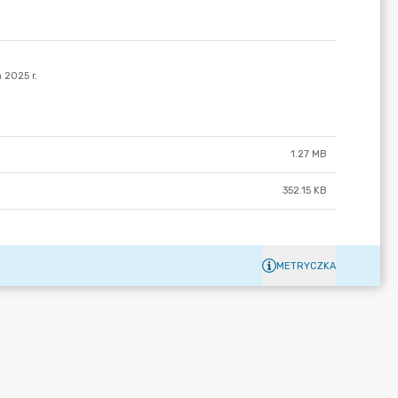
1.27 MB
352.15 KB
METRYCZKA