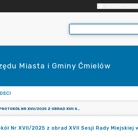
KONTRAST DLA O
rzędu Miasta i Gminy Ćmielów
OŚCI
PROTOKÓŁ NR XVII/2025 Z OBRAD XVII SESJI RADY MIEJSKIEJ W ĆMIELOWIE ODBYTEJ W DNIU 18 MARCA 2025 R.
kół Nr XVII/2025 z obrad XVII Sesji Rady Miejskiej