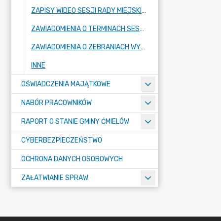
ZAPISY WIDEO SESJI RADY MIEJSKIEJ
ZAWIADOMIENIA O TERMINACH SESJI RADY MIEJSKIEJ ORAZ KOMISJI STAŁYCH RADY
ZAWIADOMIENIA O ZEBRANIACH WYBORCZYCH W SOŁECTWACH I MIEŚCIE ĆMIELÓW
INNE
OŚWIADCZENIA MAJĄTKOWE
NABÓR PRACOWNIKÓW
RAPORT O STANIE GMINY ĆMIELÓW
CYBERBEZPIECZEŃSTWO
OCHRONA DANYCH OSOBOWYCH
ZAŁATWIANIE SPRAW