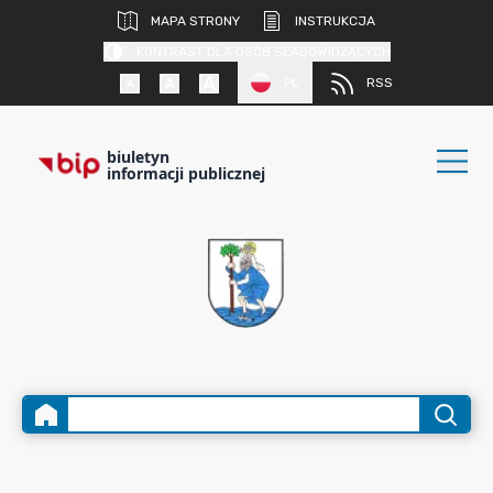
MAPA STRONY
INSTRUKCJA
KONTRAST DLA OSÓB SŁABOWIDZĄCYCH
PL
RSS
biuletyn
informacji publicznej