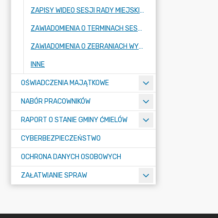
ZAPISY WIDEO SESJI RADY MIEJSKIEJ
ZAWIADOMIENIA O TERMINACH SESJI RADY MIEJSKIEJ ORAZ KOMISJI STAŁYCH RADY
ZAWIADOMIENIA O ZEBRANIACH WYBORCZYCH W SOŁECTWACH I MIEŚCIE ĆMIELÓW
INNE
OŚWIADCZENIA MAJĄTKOWE
NABÓR PRACOWNIKÓW
RAPORT O STANIE GMINY ĆMIELÓW
CYBERBEZPIECZEŃSTWO
OCHRONA DANYCH OSOBOWYCH
ZAŁATWIANIE SPRAW