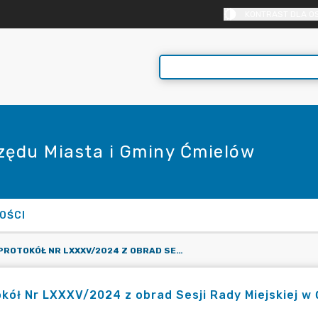
KONTRAST DLA O
rzędu Miasta i Gminy Ćmielów
OŚCI
PROTOKÓŁ NR LXXXV/2024 Z OBRAD SESJI RADY MIEJSKIEJ W ĆMIELOWIE ODBYTEJ W DNIU 5 KWIETNIA 2024 R.
kół Nr LXXXV/2024 z obrad Sesji Rady Miejskiej w 