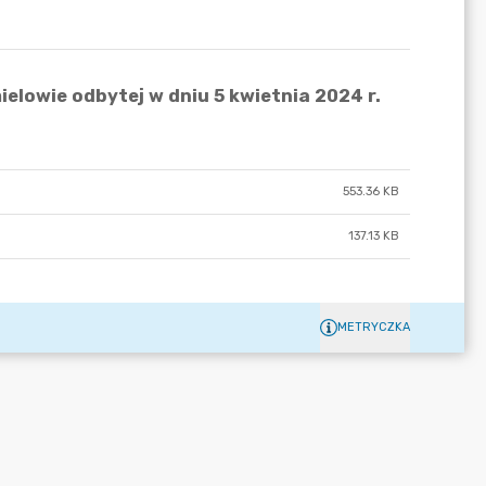
553.36 KB
137.13 KB
METRYCZKA