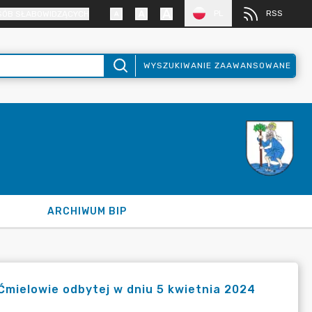
PL
RSS
SÓB SŁABOWIDZĄCYCH
WYSZUKIWANIE ZAAWANSOWANE
ARCHIWUM BIP
Ćmielowie odbytej w dniu 5 kwietnia 2024