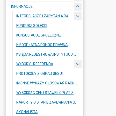
INFORMACJE
INTERPELACJE I ZAPYTANIA RADNYCH
FUNDUSZ SOŁECKI
KONSULTACJE SPOŁECZNE
NIEODPŁATNA POMOC PRAWNA
KSIĘGA REJESTROWA INSTYTUCJI KULTURY
WYBORY I REFERENDA
PROTOKOŁY Z OBRAD SESJI
IMIENNE WYKAZY GŁOSOWAŃ RADNYCH
WYSOKOŚĆ CEN I STAWEK OPŁAT ZBIOROWEGO ZAOPATRZENIA W WODĘ
RAPORTY O STANIE ZAPEWNIANIA DOSTĘPNOŚCI PODMIOTU PUBLICZNEGO
SYGNALISTA