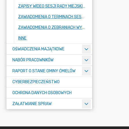
ZAPISY WIDEO SESJI RADY MIEJSKIEJ
ZAWIADOMIENIA O TERMINACH SESJI RADY MIEJSKIEJ ORAZ KOMISJI STAŁYCH RADY
ZAWIADOMIENIA O ZEBRANIACH WYBORCZYCH W SOŁECTWACH I MIEŚCIE ĆMIELÓW
INNE
OŚWIADCZENIA MAJĄTKOWE
NABÓR PRACOWNIKÓW
RAPORT O STANIE GMINY ĆMIELÓW
CYBERBEZPIECZEŃSTWO
OCHRONA DANYCH OSOBOWYCH
ZAŁATWIANIE SPRAW