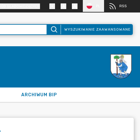
PL
RSS
SÓB SŁABOWIDZĄCYCH
WYSZUKIWANIE ZAAWANSOWANE
ARCHIWUM BIP
.