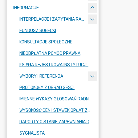
INFORMACJE
INTERPELACJE I ZAPYTANIA RADNYCH
FUNDUSZ SOŁECKI
KONSULTACJE SPOŁECZNE
NIEODPŁATNA POMOC PRAWNA
KSIĘGA REJESTROWA INSTYTUCJI KULTURY
WYBORY I REFERENDA
PROTOKOŁY Z OBRAD SESJI
IMIENNE WYKAZY GŁOSOWAŃ RADNYCH
WYSOKOŚĆ CEN I STAWEK OPŁAT ZBIOROWEGO ZAOPATRZENIA W WODĘ
RAPORTY O STANIE ZAPEWNIANIA DOSTĘPNOŚCI PODMIOTU PUBLICZNEGO
SYGNALISTA