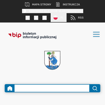
MAPA STRONY
INSTRUKCJA
KONTRAST DLA OSÓB SŁABOWIDZĄCYCH
PL
RSS
biuletyn
informacji publicznej