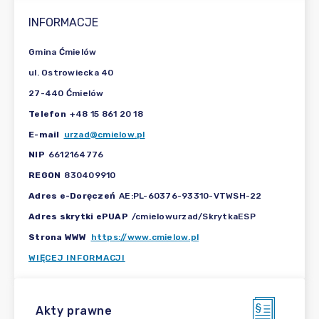
INFORMACJE
Gmina Ćmielów
ul. Ostrowiecka 40
27-440 Ćmielów
Telefon
+48 15 861 20 18
E-mail
urzad@cmielow.pl
NIP
6612164776
REGON
830409910
Adres e-Doręczeń
AE:PL-60376-93310-VTWSH-22
Adres skrytki ePUAP
/cmielowurzad/SkrytkaESP
Strona WWW
https://www.cmielow.pl
WIĘCEJ INFORMACJI
Akty prawne