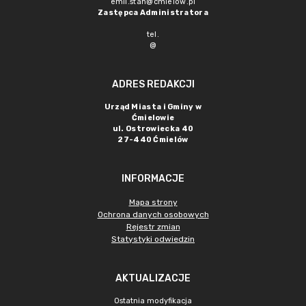
emil.stan@cmielow.pl
Zastępca Administratora
tel.
@
ADRES REDAKCJI
Urząd Miasta i Gminy w
Ćmielowie
ul. Ostrowiecka 40
27-440 Ćmielów
INFORMACJE
Mapa strony
Ochrona danych osobowych
Rejestr zmian
Statystyki odwiedzin
AKTUALIZACJE
Ostatnia modyfikacja