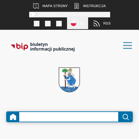
MAPA STRONY
INSTRUKCJA
KONTRAST DLA OSÓB SŁABOWIDZĄCYCH
PL
RSS
biuletyn
informacji publicznej