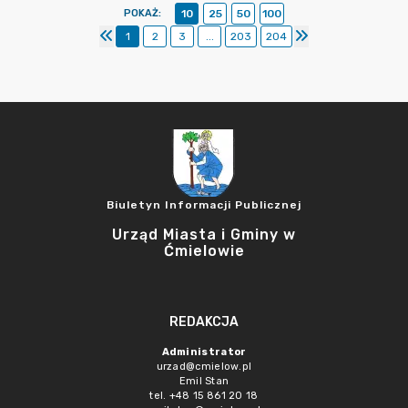
POKAŻ
:
10
25
50
100
1
2
3
...
203
204
Biuletyn Informacji Publicznej
Urząd Miasta i Gminy w
Ćmielowie
REDAKCJA
Administrator
urzad@cmielow.pl
Emil Stan
tel. +48 15 861 20 18