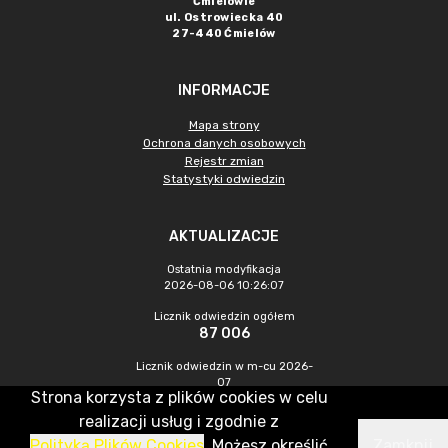
Ćmielowie
ul. Ostrowiecka 40
27-440 Ćmielów
INFORMACJE
Mapa strony
Ochrona danych osobowych
Rejestr zmian
Statystyki odwiedzin
AKTUALIZACJE
Ostatnia modyfikacja
2026-08-06 10:26:07
Licznik odwiedzin ogółem
87 006
Licznik odwiedzin w m-cu 2026-
07
Strona korzysta z plików cookies w celu
477
realizacji usług i zgodnie z
Polityką Plików Cookies
. Możesz określić
Zamknij
CMS & Hosting: Nefeni Sp. z o.o.