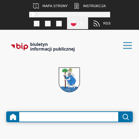
MAPA STRONY
INSTRUKCJA
KONTRAST DLA OSÓB SŁABOWIDZĄCYCH
PL
RSS
biuletyn
informacji publicznej