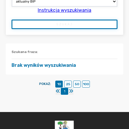
Instrukcja wyszukiwania
SZUKAJ
Szukana fraza
:
Brak wyników wyszukiwania
POKAŻ
:
10
25
50
100
1