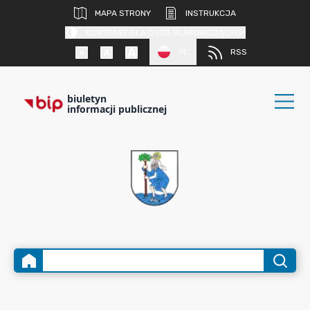
MAPA STRONY
INSTRUKCJA
KONTRAST DLA OSÓB SŁABOWIDZĄCYCH
PL
RSS
biuletyn
informacji publicznej