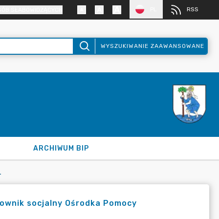
PL
RSS
SÓB SŁABOWIDZĄCYCH
WYSZUKIWANIE ZAAWANSOWANE
ARCHIWUM BIP
ŁECZNEJ W ĆMIELOWIE - KOREKTA
cownik socjalny Ośrodka Pomocy