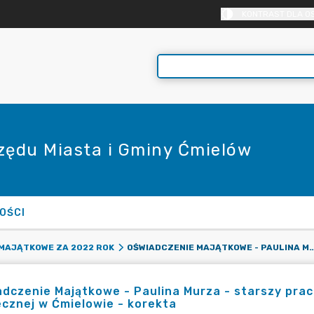
KONTRAST DLA O
rzędu Miasta i Gminy Ćmielów
OŚCI
OŚWIADCZENIE MAJĄTKOWE - PAULINA MURZA - STARSZY PRACOWNIK SOCJALNY OŚRODKA POMOCY SPO
MAJĄTKOWE ZA 2022 ROK
dczenie Majątkowe - Paulina Murza - starszy pra
cznej w Ćmielowie - korekta