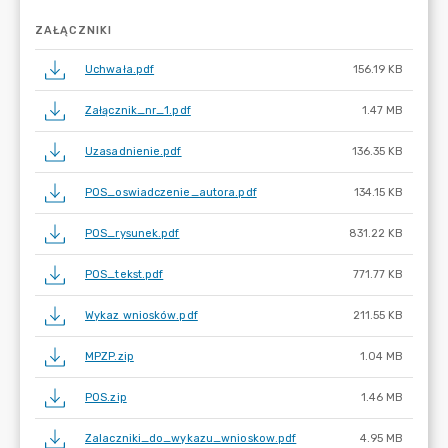
ZAŁĄCZNIKI
Uchwała.pdf
156.19 KB
Załącznik_nr_1.pdf
1.47 MB
Uzasadnienie.pdf
136.35 KB
POS_oswiadczenie_autora.pdf
134.15 KB
POS_rysunek.pdf
831.22 KB
POS_tekst.pdf
771.77 KB
Wykaz wniosków.pdf
211.55 KB
MPZP.zip
1.04 MB
POS.zip
1.46 MB
Zalaczniki_do_wykazu_wnioskow.pdf
4.95 MB