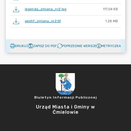
legenda_zmiana_nr2.jpg
117.04 KB
geotif_zmiana_nr2.tif
1.28 MB
DRUKUJ
ZAPISZ DO PDF
POPRZEDNIE WERSJE
METRYCZKA
Biuletyn Informacji Publicznej
Urząd Miasta i Gminy w
Ćmielowie