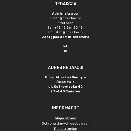
REDAKCJA
Administrator
urzad@cmielow.pl
Emil Stan
tel. +48 15 861 20 18
emil.stan@cmielow.pl
Zastępca Administratora
tel.
@
ADRES REDAKCJI
Urząd Miasta i Gminy w
Ćmielowie
ul. Ostrowiecka 40
27-440 Ćmielów
INFORMACJE
Mapa strony
Ochrona danych osobowych
Rejestr zmian