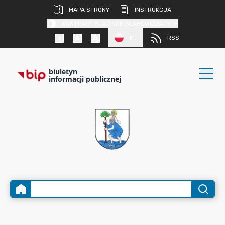
MAPA STRONY
INSTRUKCJA
KONTRAST DLA OSÓB SŁABOWIDZĄCYCH
PL
RSS
biuletyn
informacji publicznej