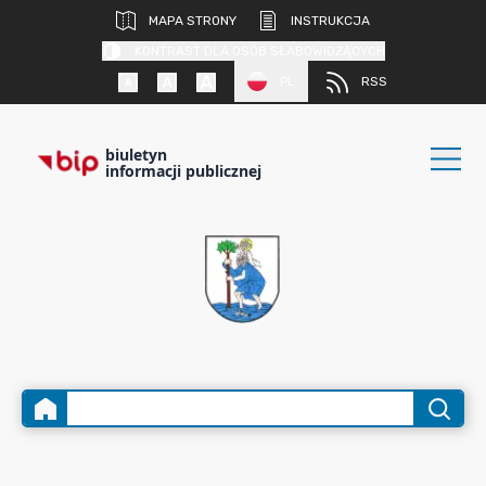
MAPA STRONY
INSTRUKCJA
KONTRAST DLA OSÓB SŁABOWIDZĄCYCH
PL
RSS
biuletyn
informacji publicznej