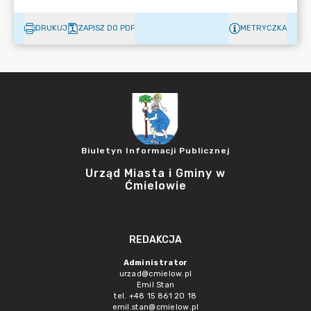
DRUKUJ
ZAPISZ DO PDF
METRYCZKA
Biuletyn Informacji Publicznej
Urząd Miasta i Gminy w
Ćmielowie
REDAKCJA
Administrator
urzad@cmielow.pl
Emil Stan
tel. +48 15 861 20 18
emil.stan@cmielow.pl