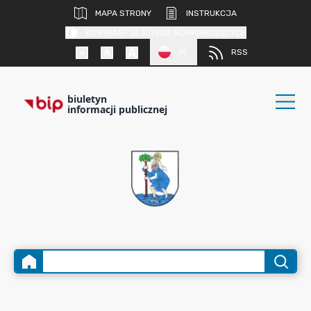
MAPA STRONY
INSTRUKCJA
KONTRAST DLA OSÓB SŁABOWIDZĄCYCH
PL
RSS
biuletyn
informacji publicznej