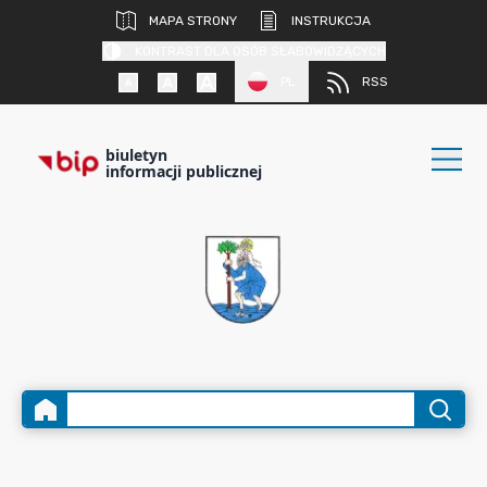
MAPA STRONY
INSTRUKCJA
KONTRAST DLA OSÓB SŁABOWIDZĄCYCH
PL
RSS
biuletyn
informacji publicznej