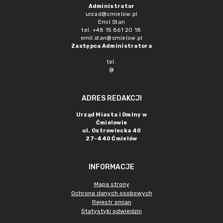
Administrator
urzad@cmielow.pl
Emil Stan
tel. +48 15 861 20 18
emil.stan@cmielow.pl
Zastępca Administratora
tel.
@
ADRES REDAKCJI
Urząd Miasta i Gminy w
Ćmielowie
ul. Ostrowiecka 40
27-440 Ćmielów
INFORMACJE
Mapa strony
Ochrona danych osobowych
Rejestr zmian
Statystyki odwiedzin