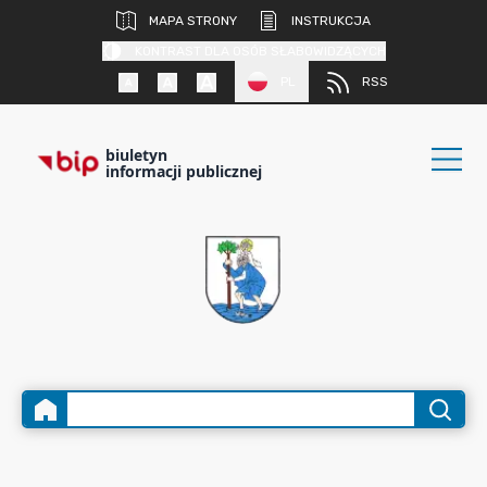
MAPA STRONY
INSTRUKCJA
KONTRAST DLA OSÓB SŁABOWIDZĄCYCH
PL
RSS
biuletyn
informacji publicznej