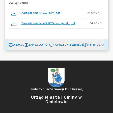
ZAŁĄCZNIKI
Zarządzenie Nr 63 2024.pdf
346.89 KB
Zarządzenie Nr 63 2024 wersja alt..pdf
64.76 KB
DRUKUJ
ZAPISZ DO PDF
POPRZEDNIE WERSJE
METRYCZKA
Biuletyn Informacji Publicznej
Urząd Miasta i Gminy w
Ćmielowie