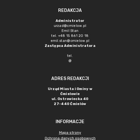
REDAKCJA
Administrator
urzad@cmielow.pl
Emil Stan
tel. +48 15 861 20 18
emil.stan@cmielow.pl
Zastępca Administratora
tel.
@
ADRES REDAKCJI
Urząd Miasta i Gminy w
Ćmielowie
ul. Ostrowiecka 40
27-440 Ćmielów
INFORMACJE
Mapa strony
Ochrona danych osobowych