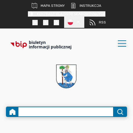
MAPA STRONY
INSTRUKCJA
KONTRAST DLA OSÓB SŁABOWIDZĄCYCH
PL
RSS
biuletyn
informacji publicznej