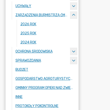
UCHWAŁY
ZARZĄDZENIA BURMISTRZA ĆMIELOWA
2026 ROK
2025 ROK
2024 ROK
OCHRONA ŚRODOWISKA
SPRAWOZDANIA
BUDŻET
GOSPODARSTWO AGROTURYSTYCZNE
GMINNY PROGRAM OPIEKI NAD ZWIERZĘTAMI BEZDOMNYMI ORAZ ZAPOBIEGANIA BEZDOMNOŚCI ZWIERZĄT
INNE
PROTOKOŁY POKONTROLNE