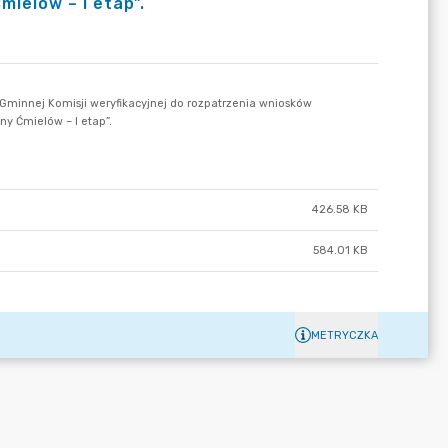
ielów – I etap”.
426.58 KB
584.01 KB
METRYCZKA