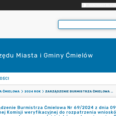
KONTRAST DLA O
rzędu Miasta i Gminy Ćmielów
OŚCI
ZARZĄDZENIE BURMISTRZA ĆMIELOWA NR 69/2024 Z DNIA 09 LIPCA 2024 R. W SPRAWIE POWOŁANIA GMINNEJ KOMISJI WERYFIKACYJNEJ DO ROZPATRZENIA WNIOSKÓW UCZESTNICTWA W PROJEKCIE PN. „BUDOWA PRZYDOMOWYCH OCZYSZCZALNI ŚCIEKÓW NA TERENIE GMINY ĆMIELÓW – I ETAP”.
A ĆMIELOWA
2024 ROK
dzenie Burmistrza Ćmielowa Nr 69/2024 z dnia 09 
ej Komisji weryfikacyjnej do rozpatrzenia wniosk