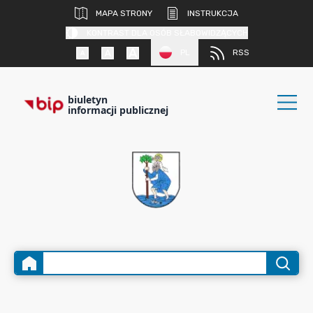
MAPA STRONY
INSTRUKCJA
KONTRAST DLA OSÓB SŁABOWIDZĄCYCH
PL
RSS
biuletyn
informacji publicznej