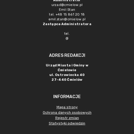
Administrator
urzad@cmielow.pl
Emil Stan
tel. +48 15 861 20 18
emil.stan@cmielow.pl
Zastępca Administratora
tel.
@
ADRES REDAKCJI
Urząd Miasta i Gminy w
Ćmielowie
ul. Ostrowiecka 40
27-440 Ćmielów
INFORMACJE
Mapa strony
Ochrona danych osobowych
Rejestr zmian
Statystyki odwiedzin