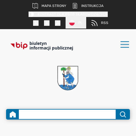
MAPA STRONY
INSTRUKCJA
KONTRAST DLA OSÓB SŁABOWIDZĄCYCH
PL
RSS
biuletyn
informacji publicznej