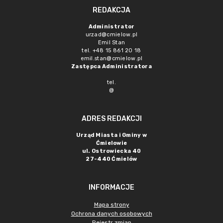
REDAKCJA
Administrator
urzad@cmielow.pl
Emil Stan
tel. +48 15 861 20 18
emil.stan@cmielow.pl
Zastępca Administratora
tel.
@
ADRES REDAKCJI
Urząd Miasta i Gminy w
Ćmielowie
ul. Ostrowiecka 40
27-440 Ćmielów
INFORMACJE
Mapa strony
Ochrona danych osobowych
Rejestr zmian