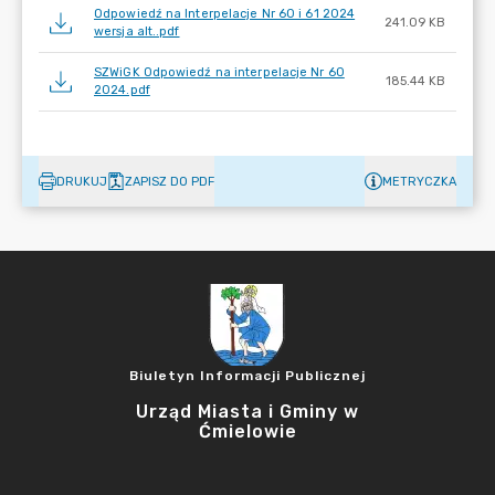
Odpowiedź na Interpelacje Nr 60 i 61 2024
241.09 KB
wersja alt..pdf
SZWiGK Odpowiedź na interpelacje Nr 60
185.44 KB
2024.pdf
DRUKUJ
ZAPISZ DO PDF
METRYCZKA
Biuletyn Informacji Publicznej
Urząd Miasta i Gminy w
Ćmielowie