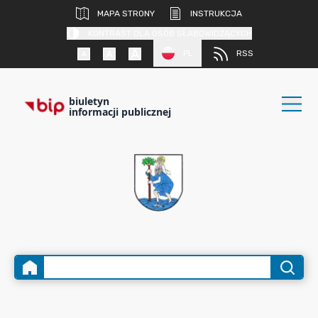
MAPA STRONY
INSTRUKCJA
KONTRAST DLA OSÓB SŁABOWIDZĄCYCH
PL
RSS
biuletyn
informacji publicznej