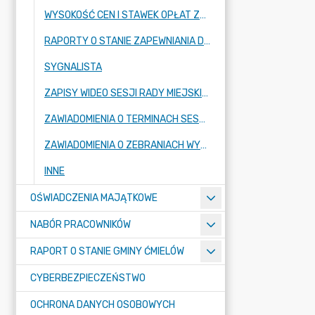
WYSOKOŚĆ CEN I STAWEK OPŁAT ZBIOROWEGO ZAOPATRZENIA W WODĘ
RAPORTY O STANIE ZAPEWNIANIA DOSTĘPNOŚCI PODMIOTU PUBLICZNEGO
SYGNALISTA
ZAPISY WIDEO SESJI RADY MIEJSKIEJ
ZAWIADOMIENIA O TERMINACH SESJI RADY MIEJSKIEJ ORAZ KOMISJI STAŁYCH RADY
ZAWIADOMIENIA O ZEBRANIACH WYBORCZYCH W SOŁECTWACH I MIEŚCIE ĆMIELÓW
INNE
OŚWIADCZENIA MAJĄTKOWE
NABÓR PRACOWNIKÓW
RAPORT O STANIE GMINY ĆMIELÓW
CYBERBEZPIECZEŃSTWO
OCHRONA DANYCH OSOBOWYCH