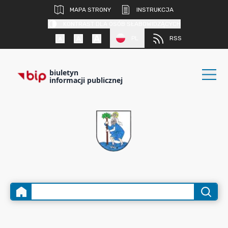
MAPA STRONY
INSTRUKCJA
KONTRAST DLA OSÓB SŁABOWIDZĄCYCH
PL
RSS
biuletyn
informacji publicznej