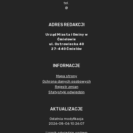
tel.
@
ADRES REDAKCJI
Urząd Miasta i Gminy w
Ćmielowie
ul. Ostrowiecka 40
27-440 Ćmielów
INFORMACJE
Mapa strony
Ochrona danych osobowych
Rejestr zmian
Statystyki odwiedzin
AKTUALIZACJE
Ostatnia modyfikacja
2026-08-06 10:26:07
Licznik odwiedzin ogółem