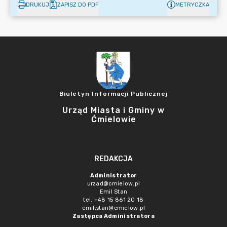
DRUKUJ
ZAPISZ DO PDF
METRYCZKA
Biuletyn Informacji Publicznej
Urząd Miasta i Gminy w
Ćmielowie
REDAKCJA
Administrator
urzad@cmielow.pl
Emil Stan
tel. +48 15 861 20 18
emil.stan@cmielow.pl
Zastępca Administratora