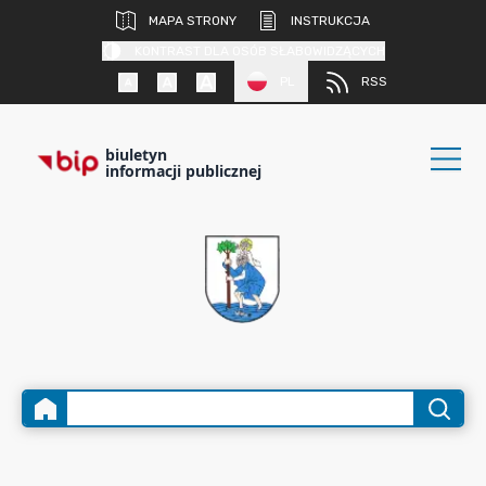
MAPA STRONY
INSTRUKCJA
KONTRAST DLA OSÓB SŁABOWIDZĄCYCH
PL
RSS
biuletyn
informacji publicznej